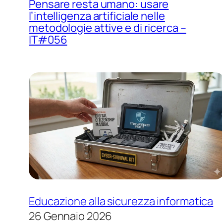
Pensare resta umano: usare
l’intelligenza artificiale nelle
metodologie attive e di ricerca –
IT#056
Educazione alla sicurezza informatica
26 Gennaio 2026