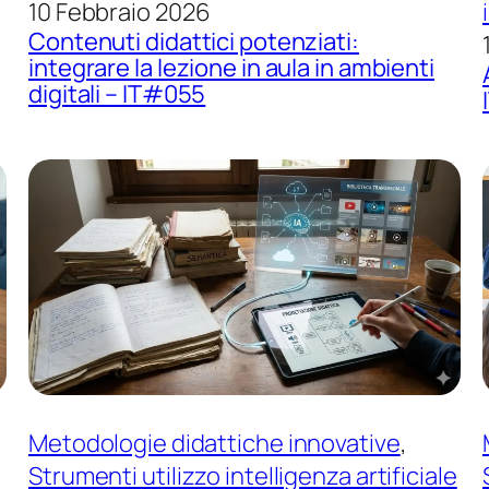
10 Febbraio 2026
Contenuti didattici potenziati:
integrare la lezione in aula in ambienti
digitali – IT#055
Metodologie didattiche innovative
, 
Strumenti utilizzo intelligenza artificiale