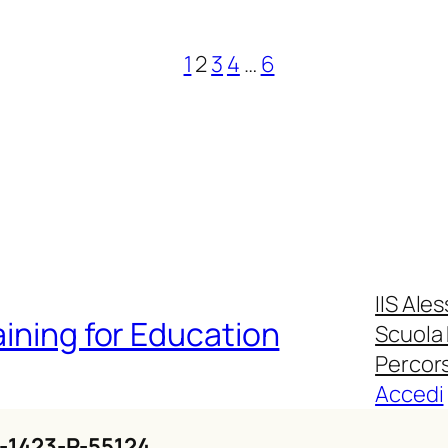
1
2
3
4
…
6
IIS Ale
aining for Education
Scuola
Percors
Accedi
-1423-P-55124