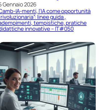
5 Gennaio 2026
Camb-IA-menti, l’IA come opportunità
“rivoluzionaria”: linee guida ,
adempimenti, tempistiche, pratiche
didattiche innovative – IT#050