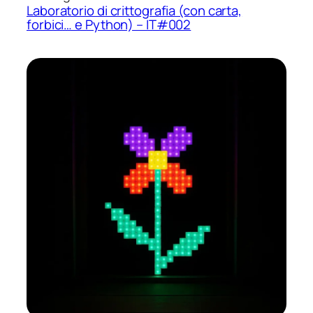
Laboratorio di crittografia (con carta,
forbici… e Python) – IT#002