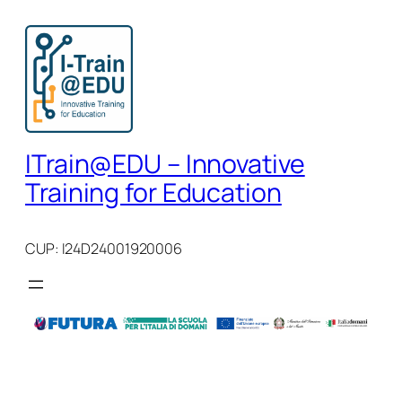
Vai
al
contenuto
ITrain@EDU – Innovative
Training for Education
CUP: I24D24001920006