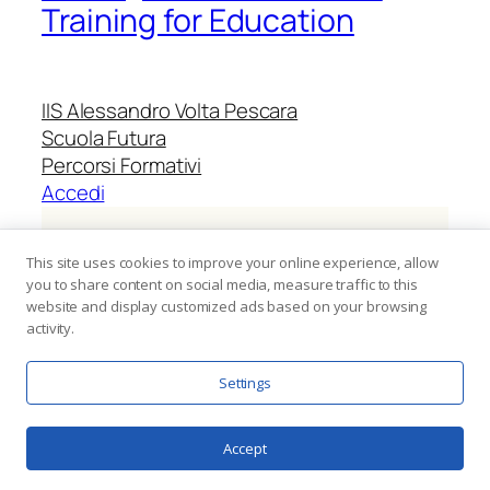
Training for Education
IIS Alessandro Volta Pescara
Scuola Futura
Percorsi Formativi
Accedi
Identificativo progetto:
M4C1I2.1-2024-
This site uses cookies to improve your online experience, allow
1423-P-55124
you to share content on social media, measure traffic to this
website and display customized ads based on your browsing
activity.
CUP:
I24D24001920006
Settings
Avviso 2024 – Prot. n.
152374
del 28
ottobre 2024
Accept