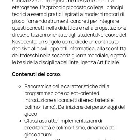
specializzazione e gestione flessibile di entità
eterogenee. L’approccio proposto collega i principi
teorici a esempi pratici ispirati ai moderni motori di
gioco, fornendo strumenti concreti per integrare
questi concetti nella didattica e nella progettazione
di esercitazioni orientate agli studenti.Nel cuore del
Novecento, un singolo uomo diede un contributo
decisivo allo sviluppo dell’informatica, alla sconfitta
dei tedeschi nella seconda guerra mondiale, e gettò
le basi della disciplina dell’Intelligenza Artificiale.
Contenuti del corso
:
Panoramica delle caratteristiche della
programmazione object-oriented.
Introduzione ai concetti di ereditarietà e
polimorfismo). Definizione dei personaggi del
gioco
Classi astratte, implementazioni di
ereditarietà e polimorfismo, dinamica del
gioco a turni