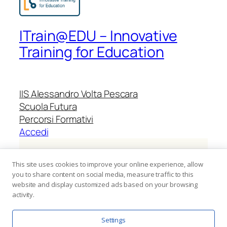
ITrain@EDU – Innovative
Training for Education
IIS Alessandro Volta Pescara
Scuola Futura
Percorsi Formativi
Accedi
Identificativo progetto:
M4C1I2.1-2024-
This site uses cookies to improve your online experience, allow
1423-P-55124
you to share content on social media, measure traffic to this
website and display customized ads based on your browsing
activity.
CUP:
I24D24001920006
Settings