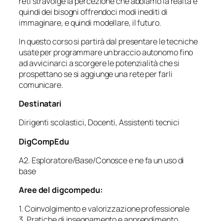
reti stravolge la percezione che abbiamo la realtà e
quindi dei bisogni offrendoci modi inediti di
immaginare, e quindi modellare, il futuro.
In questo corso si partirà dal presentare le tecniche
usate per programmare un braccio autonomo fino
ad avvicinarci a scorgere le potenzialità che si
prospettano se si aggiunge una rete per farli
comunicare.
Destinatari
Dirigenti scolastici, Docenti, Assistenti tecnici
DigCompEdu
A2. Esploratore/Base/Conosce e ne fa un uso di
base
Aree del digcompedu:
1. Coinvolgimento e valorizzazione professionale
3. Pratiche di insegnamento e apprendimento