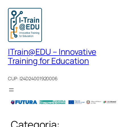
Vai
al
contenuto
ITrain@EDU – Innovative
Training for Education
CUP: I24D24001920006
Categoria: