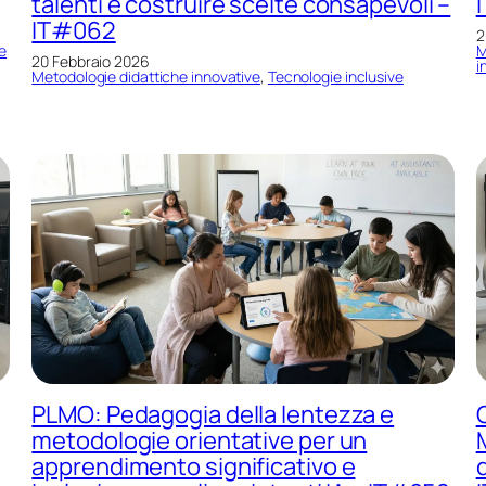
talenti e costruire scelte consapevoli –
IT#062
2
e
M
20 Febbraio 2026
i
Metodologie didattiche innovative
, 
Tecnologie inclusive
PLMO: Pedagogia della lentezza e
metodologie orientative per un
apprendimento significativo e
d