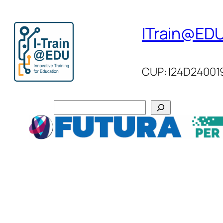
ITrain@EDU 
CUP: I24D2400
Cerca