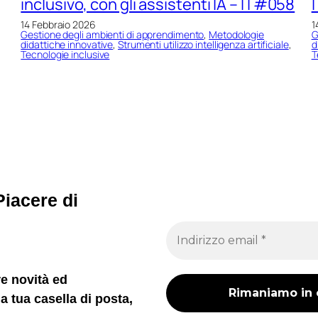
inclusivo, con gli assistenti IA – IT#058
14 Febbraio 2026
1
Gestione degli ambienti di apprendimento
, 
Metodologie
G
didattiche innovative
, 
Strumenti utilizzo intelligenza artificiale
, 
d
Tecnologie inclusive
T
iacere di
re novità ed
a tua casella di posta,