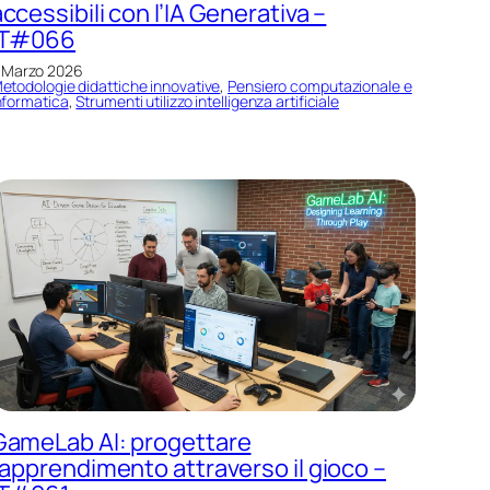
ccessibili con l’IA Generativa –
IT#066
 Marzo 2026
etodologie didattiche innovative
, 
Pensiero computazionale e
nformatica
, 
Strumenti utilizzo intelligenza artificiale
GameLab AI: progettare
l’apprendimento attraverso il gioco –