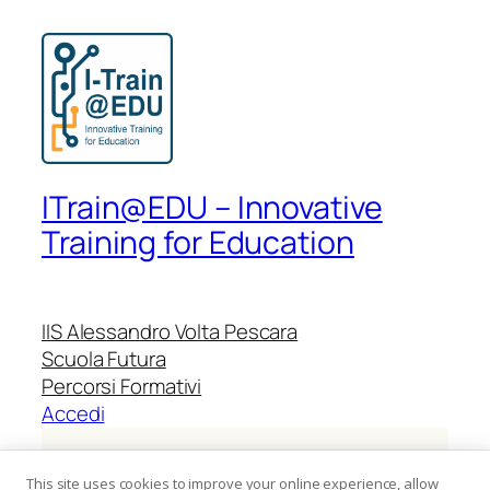
ITrain@EDU – Innovative
Training for Education
IIS Alessandro Volta Pescara
Scuola Futura
Percorsi Formativi
Accedi
Identificativo progetto:
M4C1I2.1-2024-
This site uses cookies to improve your online experience, allow
1423-P-55124