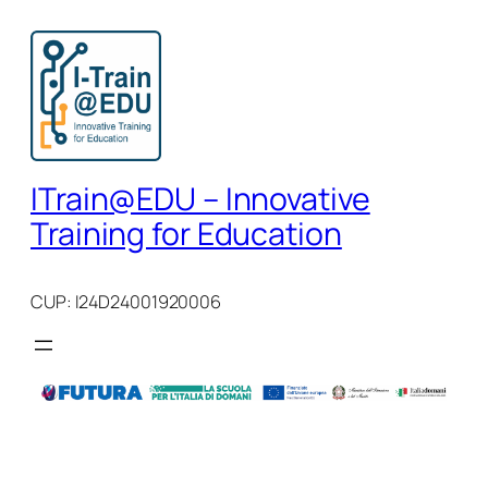
Vai
al
contenuto
ITrain@EDU – Innovative
Training for Education
CUP: I24D24001920006