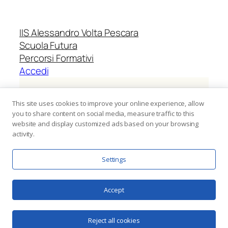
IIS Alessandro Volta Pescara
Scuola Futura
Percorsi Formativi
Accedi
Identificativo progetto:
M4C1I2.1-2024-
This site uses cookies to improve your online experience, allow
1423-P-55124
you to share content on social media, measure traffic to this
website and display customized ads based on your browsing
activity.
CUP:
I24D24001920006
Settings
Avviso 2024 – Prot. n.
152374
del 28
ottobre 2024
Accept
Twenty Twenty-Five
Progettato con
WordPress
Reject all cookies