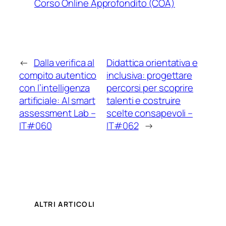
Corso Online Approfondito (COA)
←
Dalla verifica al
Didattica orientativa e
compito autentico
inclusiva: progettare
con l’intelligenza
percorsi per scoprire
artificiale: AI smart
talenti e costruire
assessment Lab –
scelte consapevoli –
IT#060
IT#062
→
ALTRI ARTICOLI