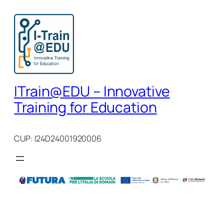
Vai
al
contenuto
ITrain@EDU – Innovative
Training for Education
CUP: I24D24001920006