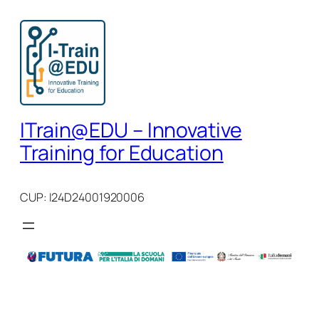
Vai
al
contenuto
ITrain@EDU – Innovative
Training for Education
CUP: I24D24001920006