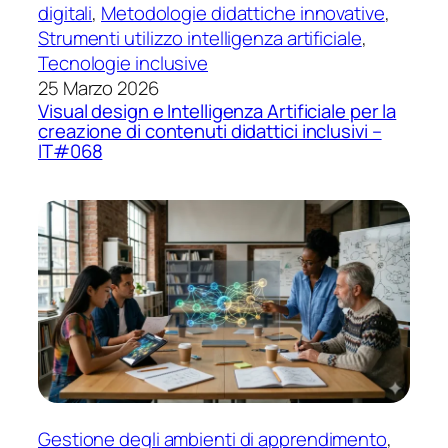
digitali
, 
Metodologie didattiche innovative
, 
Strumenti utilizzo intelligenza artificiale
, 
Tecnologie inclusive
25 Marzo 2026
Visual design e Intelligenza Artificiale per la
creazione di contenuti didattici inclusivi –
IT#068
Gestione degli ambienti di apprendimento
, 