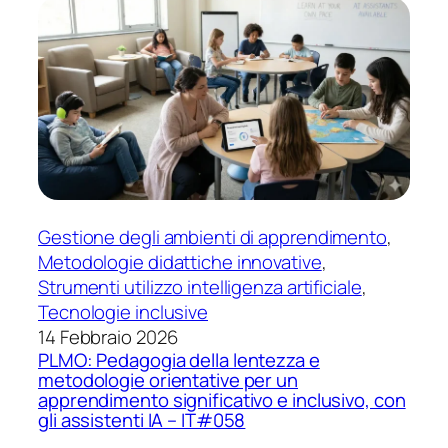
Gestione degli ambienti di apprendimento
, 
Metodologie didattiche innovative
, 
Strumenti utilizzo intelligenza artificiale
, 
Tecnologie inclusive
14 Febbraio 2026
PLMO: Pedagogia della lentezza e
metodologie orientative per un
apprendimento significativo e inclusivo, con
gli assistenti IA – IT#058